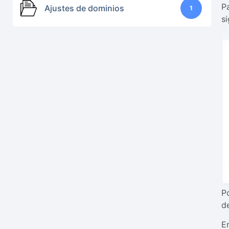
P
Ajustes de dominios
1
s
P
d
E